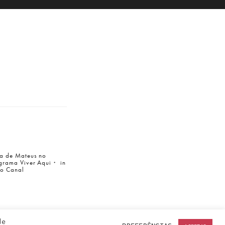
a de Mateus no
grama Viver Aqui・ in
to Canal
de