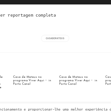
Ver reportagem completa
CASADEMATEUS
a inquieta
o que fazemos
de
Casa de Mateus no
Casa de Mateus no
Cas
programa Viver Aqui・ in
programa Viver Aqui・ in
pro
portefólio
e
Porto Canal
Porto Canal
Por
na imprensa
e
contactos
ncionamento e proporcionar-lhe uma melhor experiência 