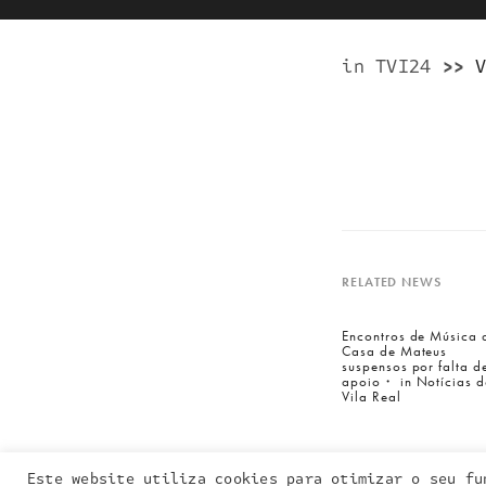
in TVI24
>>
RELATED NEWS
Entra em contacto
connosco:
Encontros de Música 
Casa de Mateus
geral@inquieta.pt
suspensos por falta d
apoio・ in Notícias d
Vila Real
Este website utiliza cookies para otimizar o seu fu