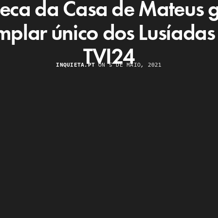
oteca da Casa de Mateus 
plar único dos Lusíada
TVI24
INQUIETA.PT
ON 5 DE MAIO, 2021